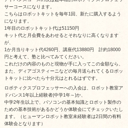
サーコースになります。
こちらは
ロボットキットを毎年1回、新たに購入するよう
になります。
1年目のロボットキット代は51150円
キット代と月会費をあわせるとそれなりに高くなります
が、
1か月当りキット代4260円、講座代13880円 計約18000
円と考えて、塾と比べてみてください。
これだけの内容のものと現物が手に入ってこの金額なら、
また、ディアゴスティーニなどの毎月送られてくるロボッ
トキットに比べたら十分元はとれるはずです。
ロボティクスプロフェッサーへの入会は、ロボット教室ア
ドバンス1年以上経験者(中学1年～)か、
中学2年生以上で、パソコンの基本知識とロボット製作の
ための基本技術があるかどうか体験会にてチェックいたし
ます。（ヒューマンロボット教室未経験者は2日間の有料
体験会となります）