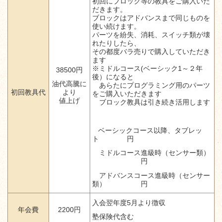
初回にブロック等の教具をご購入いた
だきます。
ブロックはアドバンスまで同じものを
使い続けます。
パーツを紛失、消耗、スイッチ類が壊
れたりしたら、
その都度バラ売りで購入していただき
ます
※ミドルコース(ベーシック1～２年
38500円
後）になると
油代高騰に
あらたにプログラミング用のパーツ
初回教具代
より
をご購入いただきます
値上げ
ブロック教具は
引き続き活用します
ベーシックコース以降、
タブレッ
ト 円
ミドルコース進級時
（センサー類）
円
アドバンスコース進級時
（センサー
類）
円
入会翌年度5月より徴収
年会費
2200円
塾保険代含む