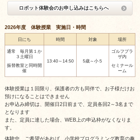
ロボット体験会のお申し込みはこちらへ
2026年度 体験授業 実施日・時間
日にち
時間
対象
場所
通常 毎月第１か
ゴルフプラ
３土曜日
ザ内
13:40～14:50
5歳～小５
振替教室と同時開
セミナール
催
ーム
体験授業は１回限り、保護者の方も同伴で、お子様だけお
預けになることはできません
お申込み締切は、開催日2日前まで、定員各回2～3名まで
となります
また、定員に達した場合、WEB上の申込枠がなくなりま
す。
体験中、ご希望があれば、小学校プログラミング教育の趣