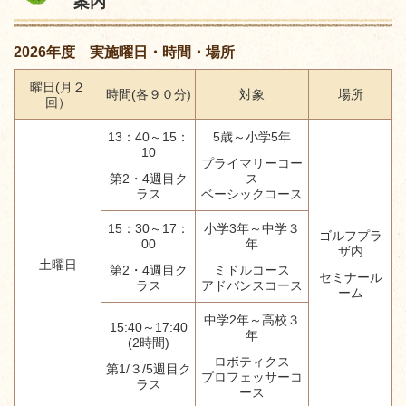
案内
2026年度 実施曜日・時間・場所
曜日(月２
時間(各９０分)
対象
場所
回）
13：40～15：
5歳～小学5年
10
プライマリーコー
第2・4週目ク
ス
ラス
ベーシックコース
15：30～17：
小学3年～中学３
ゴルフプラ
00
年
ザ内
土曜日
第2・4週目ク
ミドルコース
セミナール
ラス
アドバンスコース
ーム
中学2年～高校３
15:40～17:40
年
(2時間)
ロボティクス
第1/３/5週目ク
プロフェッサーコ
ラス
ース