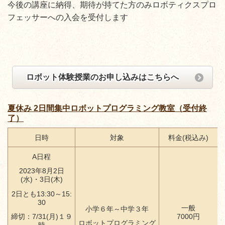
今後の講座に納得、期待が持てた方のみロボティクスプロ
フェッサーへの入会を受付します
ロボット体験授業のお申し込みはこちらへ
夏休み 2日間集中ロボットプログラミング教室（受付終
了）
日時
対象
料金(税込み)
A日程
2023年8月2日
(水)・3日(木)
2日とも13:30～15:
30
一般
小学６年～中学３年
7000円
締切：7/31(月)１９
ロボットプログラミング