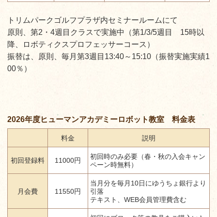
トリムパークゴルフプラザ内セミナールームにて
原則、第2・4週目クラスで実施中（第1/3/5週目 15時以
降、ロボティクスプロフェッサーコース）
振替は、原則、毎月第3週目13:40～15:10
（振替実施実績1
00％）
2026年度ヒューマンアカデミーロボット教室 料金表
料金
説明
初回時のみ必要（春・秋の入会キャン
初回登録料
11000円
ペーン時無料）
当月分を毎月10日にゆうちょ銀行より
月会費
11550円
引落
テキスト、WEB会員管理費含む