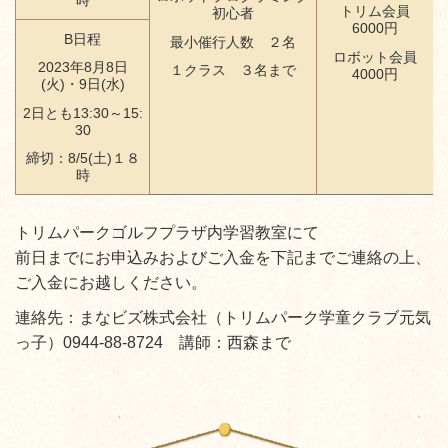
時
トリム会員
初心者
6000円
B日程
最小催行人数 ２名
ロボット会員
2023年8月8日
１クラス ３名まで
4000円
(火)・9日(水)
2日とも13:30～15:
30
締切：8/5(土)１８
時
トリムパークゴルフプラザ内学習教室にて
前日までにお申込みおよびご入金を下記までご連絡の上、
ご入金にお越しください。
連絡先：まなビズ株式会社（トリムパーク学童クラブ元気
っ子）0944-88-8724 講師：西森まで