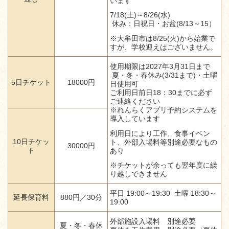
います
7/18(土
)～8/26
(水)
休み：
日祝日・お盆(8/13～15）
※大牟田市は8/25(火)から始業で
すが、学校迎えはございません。
使用期限は2027年3月31日まで
夏・冬・春休み(3/31まで)・土曜
5日チケット
18000円
日使用可
ご利用日前日18：30までに必ず
ご連絡ください
※れんらくアプリ予約システムを
導入しています
利用日により工作、食事イベン
10日チケッ
ト、外部入場料等別途必要なもの
30000円
ト
あり
※チケットが余っても翌年度に繰
り越しできません
平日 19:00～19:30 土曜 18:30～
延長保育料
880円／30分
19:00
外部施設入場料
別途必要
夏・冬・春休