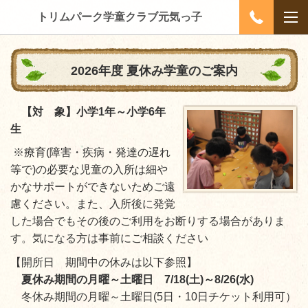
トリムパーク学童クラブ元気っ子
2026年度 夏休み学童のご案内
【対 象】小学1年～小学6年
生
※
療育(障害・疾病・発達の遅れ
等で)の必要な児童の入所は細や
かなサポートができないためご遠
慮ください。
また、入所後に発覚
した場合でもその後のご利用をお断りする場合がありま
す。気になる方は事前にご相談ください
【開所日
期間中の休みは以下参照
】
夏休み期間の月曜～土曜日 7/18(土)～8/26(水)
冬休み期間の月曜～土曜日(5日・10日チケット利用可）