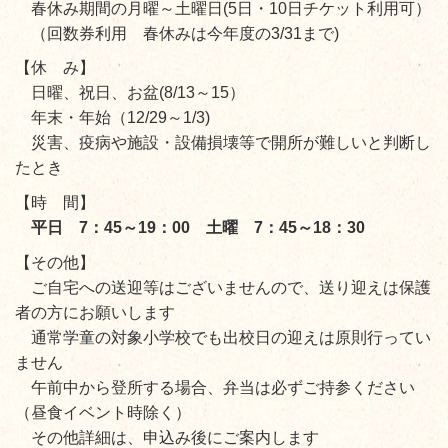
春休み期間の月曜～土曜日
(5日・10日チケット利用可）
（回数券利用 春休みは今年度の3/31まで)
【休 み】
日曜、祝日、お盆(8/13～15）
年末・年始（12/29～1/3)
災害、疫病や施設・設備損壊等で開所が難しいと
判断し
たとき
【時 間】
平日 7：45～19：00 土曜 7：45～18：30
【その他】
ご自宅への送迎等はございませんので、送り迎えは保護
者の方にお願いします
通常学童の
対象小学校でも出校日の迎えは原則行ってい
ません
午前中から登所する場合、
弁当は必ずご持参ください
（昼食イベント時除く）
その他詳細は、申込み後にご案内します