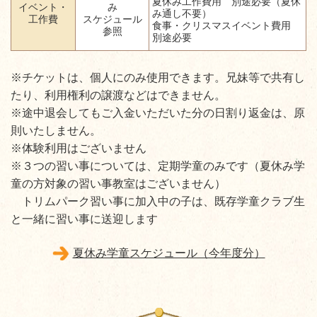
夏休み工作費用
別途必要（夏休
イベント・
み
み通し不要）
工作費
スケジュール
食事・クリスマスイベント費用
参照
別途必要
※チケットは、個人にのみ使用できます。兄妹等で共有し
たり、利用権利の譲渡などはできません。
※途中退会してもご入金いただいた分の日割り返金は、原
則いたしません。
※体験利用はございません
※３つの習い事については、定期学童のみです（夏休み学
童の方対象の習い事教室はございません）
トリムパーク習い事に加入中の子は、既存学童クラブ生
と一緒に習い事に送迎します
夏休み学童スケジュール（今年度分）