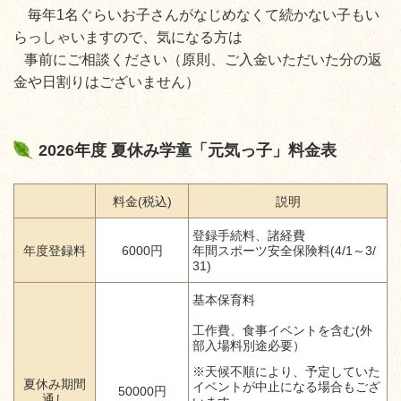
毎年1名ぐらいお子さんがなじめなくて続かない子もい
らっしゃいますので、気になる方は
事前にご相談ください（原則、ご入金いただいた分の返
金や日割りはございません）
2026年度 夏休み学童「元気っ子」料金表
料金(税込)
説明
登録手続料、諸経費
年度登録料
6000円
年間スポーツ安全保険料(4/1～3/
31)
基本保育料
工作費、食事イベントを含む(外
部入場料別途必要）
※天候不順により、予定していた
夏休み期間
イベントが中止になる場合もござ
50000円
通し