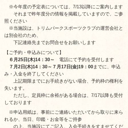
※今年度の予定表については、7/13以降にご案内します
それまで昨年度分の情報を掲載していますので、ご参
照ください
※当施設は、トリムパークスポーツクラブの運営会社と
は別会社のため、
下記連絡先までお問合せをお願いします
【ご予約・申込みについて】
６月25日(木)14：30
～
電話にて予約を受付します
７月2日(木)14：30～７月17日(金)19：00
までに、申込
み・入金を終了してください
上記期限までにお手続きがない場合、予約枠の権利を
失います。
ただし、定員枠に余裕がある場合は、7/17以降も受付
しております
※申込用紙は、事前にご連絡いただいてから取りに来ら
れるか、
当日、印鑑・お金等をご持参
の上、当施設にてご記入、入会手続きをすませてくだ