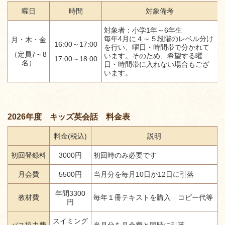
曜日
時間
対象備考
対象者：小学1年～6年生
毎年4月に４～５段階のレベル分け
月・木・金
16:00～17:00
を行い、曜日・時間帯で分かれて
（定員7～8
います。そのため、希望する曜
17:00～18:00
名）
日・時間帯に入れない場合もござ
います。
2026年度 キッズ英会話 料金表
料金
(税込)
説明
初回登録料
3000円
初回時のみ必要です
月会費
5500円
当月分を毎月10日か12日に引落
年間3300
教材費
毎年１冊テキストを購入 コピー代等
円
スイミング
バス協力費
当月分を月会費と同時に引落