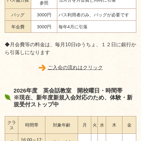
参照
バッグ
3000円
バス利用者のみ、バッグが必要です
年会費
3000円
毎年4月に引落
◆月会費等の料金は、毎月10日ゆうちょ、１２日に銀行か
ら引落しになります
ご入会の流れはクリック
2026年度 英会話教室 開校曜日・時間帯
※現在、新年度新規入会対応のため、体験・新
規受付ストップ中
クラ
時間帯
対象年齢
月
火
水
木
金
ス
16:00～17: