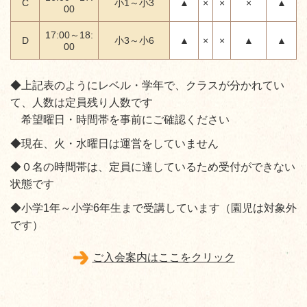
C
小1
～
小3
▲
×
×
×
▲
00
17:00～18:
D
小3～小6
▲
×
×
▲
▲
00
◆上記表のようにレベル・学年で、クラスが分かれてい
て、人数は定員残り人数です
希望曜日・時間帯を事前にご確認ください
◆現在、火・水曜日は運営をしていません
◆０名の時間帯は、定員に達しているため受付ができない
状態です
◆小学1年～小学6年生まで受講しています（園児は対象外
です）
ご入会案内はここをクリック